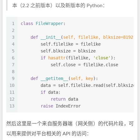
本（2.2 之前版本）以及新版本的 Python：
1
class
FileWrapper
:
2
3
def
__init__
(
self, filelike, blksize=
8192
):
4
        self.filelike = filelike
5
        self.blksize = blksize
6
if
hasattr
(filelike, 
'close'
):
7
            self.close = filelike.close
8
9
def
__getitem__
(
self, key
):
10
        data = self.filelike.read(self.blksize)
11
if
 data:
12
return
 data
13
raise
 IndexError
然后这里是一个来自服务器端（网关侧）的代码片段，可
以用来提供对平台相关的 API 的访问：