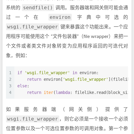
sendfile()
系统的
调用。服务器端和网关侧可能会通
environ
过一个在
字典中可选的
wsgi.file_wrapper
键来暴露这个功能出来。一个应
用程序可能使用这个 “文件包装器”（file wrapper）来把一
个文件或者类文件对象转变为应用程序返回的可迭代对
象，例如：
1
if
'wsgi.file_wrapper'
in
 environ:
2
return
 environ[
'wsgi.file_wrapper'
](filelike
3
else
:
4
return
iter
(
lambda
: filelike.read(block_size
如果服务器端（网关侧）提供了
wsgi.file_wrapper
，则它必须是一个接收一个必须
位置参数以及一个可选位置参数的可调用对象。第一个参