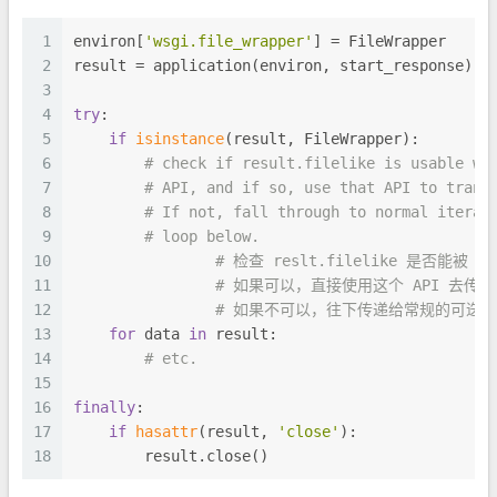
1
environ[
'wsgi.file_wrapper'
] = FileWrapper
2
result = application(environ, start_response)
3
4
try
:
5
if
isinstance
(result, FileWrapper):
6
# check if result.filelike is usable w/
7
# API, and if so, use that API to trans
8
# If not, fall through to normal iterab
9
# loop below.
10
# 检查 reslt.filelike 是否能被 
11
# 如果可以，直接使用这个 API 去传
12
# 如果不可以，往下传递给常规的可迭
13
for
 data 
in
 result:
14
# etc.
15
16
finally
:
17
if
hasattr
(result, 
'close'
):
18
        result.close()