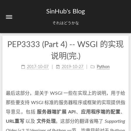
SinHub's Blog
それはどうかな
PEP3333 (Part 4) -- WSGI 的实现
说明(完.)
2017-10-07
2019-10-27
Python
最后这部分，是关于 WSGI 一些在实现上的说明，用于给
那些要支持 WSGI 标准的服务器程序或框架的实现提供指
导意见，包括
服务器端扩展 API
、
应用程序端的配置
、
URL重写
以及
文件处理
。这部分的翻译省略了
Supporting
Older (<2.2) Versions of Python
一节，毕竟目前对于 Python